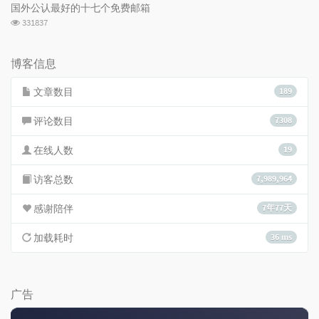
次
国外公认最好的十七个免费邮箱
数:
浏
331837
览
次
数:
博客信息
文章数目
189
评论数目
7308
在线人数
19
访客总数
7,989,964
感谢陪伴
7年77天
加载耗时
36 ms
广告