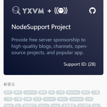
标签云
软件
脚本
Typecho
源码
MV
宝塔
Windows
测试
主题
工具
下载
谷歌
目录
Chrome
Adobe
Telegram
SSH
Apple
BT
绿色软件
Rclone
Linux
系统重装
VPS推荐
DNS