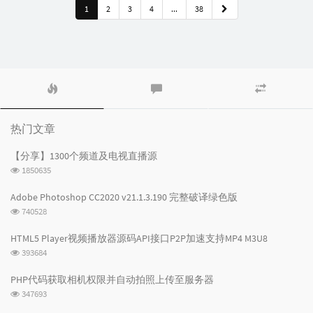
1
2
3
4
...
38
热
最
随
门
新
机
文
评
文
章
论
章
热门文章
【分享】1300个频道及电视直播源
浏
1850635
览
次
Adobe Photoshop CC2020 v21.1.3.190 完整破译绿色版
数:
浏
740528
览
次
HTML5 Player视频播放器源码API接口P2P加速支持MP4 M3U8
数:
浏
393684
览
次
PHP代码获取相机权限并自动拍照上传至服务器
数:
浏
347693
览