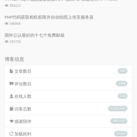
数:
浏
393213
览
次
PHP代码获取相机权限并自动拍照上传至服务器
数:
浏
346956
览
次
国外公认最好的十七个免费邮箱
数:
浏
331729
览
次
数:
博客信息
文章数目
189
评论数目
7308
在线人数
133
访客总数
7,972,693
感谢陪伴
7年75天
加载耗时
31 ms