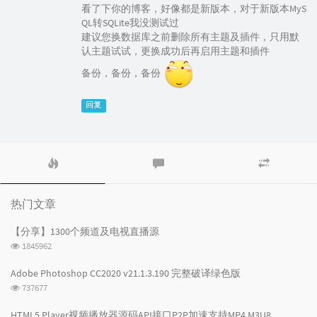
看了下你的博客，好像都是新版本，对于新版本MyS
QL转SQLite我没测试过
建议您换数据库之前删除所有主题及插件，只用默
认主题试试，更换成功后再启用主题和插件
备份，备份，备份
回复
热
最
随
门
新
机
文
评
文
章
论
章
热门文章
【分享】1300个频道及电视直播源
浏
1845962
览
次
Adobe Photoshop CC2020 v21.1.3.190 完整破译绿色版
数:
浏
737677
览
次
HTML5 Player视频播放器源码API接口P2P加速支持MP4 M3U8