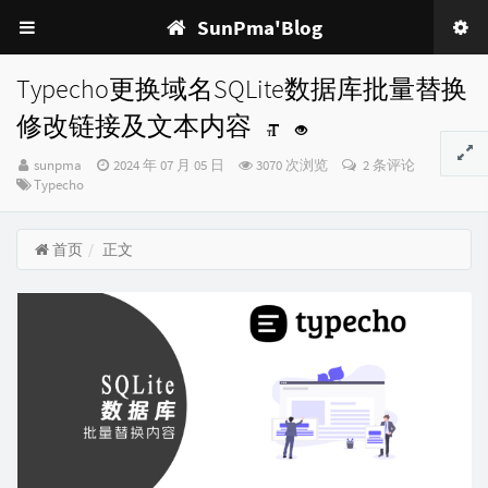
SunPma'Blog
Typecho更换域名SQLite数据库批量替换
修改链接及文本内容
博
发
sunpma
2024 年 07 月 05 日
3070 次浏览
2 条评论
主：
分
布
Typecho
类：
时
间：
首页
正文