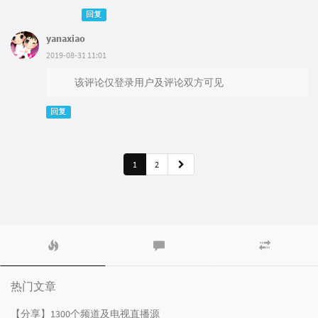
回复
yanaxiao
2019-08-31 11:01
该评论仅登录用户及评论双方可见
回复
1
2
热
最
随
门
新
机
文
评
文
章
论
章
热门文章
【分享】1300个频道及电视直播源