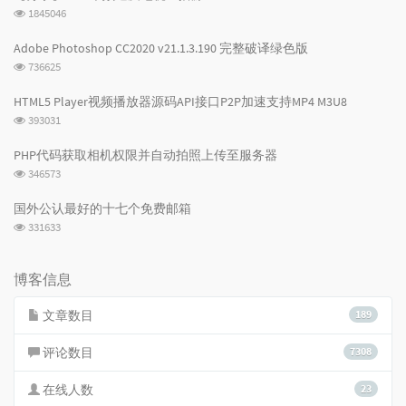
浏
1845046
览
次
Adobe Photoshop CC2020 v21.1.3.190 完整破译绿色版
数:
浏
736625
览
次
HTML5 Player视频播放器源码API接口P2P加速支持MP4 M3U8
数:
浏
393031
览
次
PHP代码获取相机权限并自动拍照上传至服务器
数:
浏
346573
览
次
国外公认最好的十七个免费邮箱
数:
浏
331633
览
次
数:
博客信息
文章数目
189
评论数目
7308
在线人数
23