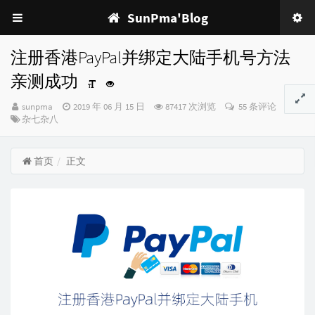
SunPma'Blog
注册香港PayPal并绑定大陆手机号方法
亲测成功
博
发
sunpma
2019 年 06 月 15 日
87417 次浏览
55 条评论
主：
分
布
杂七杂八
类：
时
间：
首页
正文