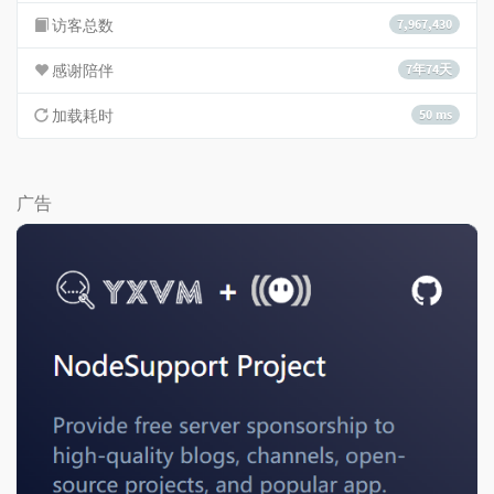
访客总数
7,967,430
感谢陪伴
7年74天
加载耗时
50 ms
广告