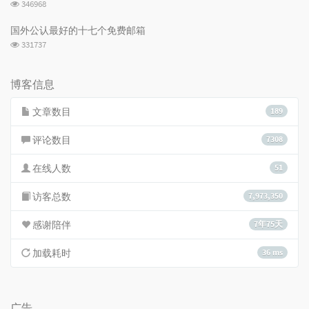
浏
346968
览
次
国外公认最好的十七个免费邮箱
数:
浏
331737
览
次
数:
博客信息
文章数目
189
评论数目
7308
在线人数
51
访客总数
7,973,350
感谢陪伴
7年75天
加载耗时
36 ms
广告