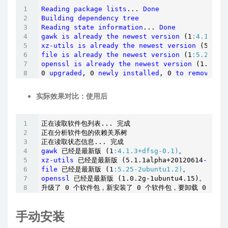
Reading
package
lists
... 
Done
Building
dependency
tree
Reading
state
information
... 
Done
gawk
is
already
the
newest
version
 (1
:4.1.3+d
xz-utils
is
already
the
newest
version
 (5
.1
.1
file
is
already
the
newest
version
 (1
:5.25-2u
openssl
is
already
the
newest
version
 (1
.0
.2g
0 
upgraded
, 0 
newly
installed
, 0 
to
remove
an
实际效果对比：使用后
正在读取软件包列表... 完成

正在分析软件包的依赖关系树

gawk
 已经是最新版 (1
:4.1.3+dfsg-0.1)
xz-utils
 已经是最新版 (5
.1
.1alpha
+20120614
-2ubun
file
 已经是最新版 (1
:5.25-2ubuntu1.2)
openssl
 已经是最新版 (1
.0
.2g-1ubuntu4
.15
)。

升级了 0 个软件包，新安装了 0 个软件包，要卸载 0 个软
手动安装