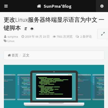
SunPma'Blog
更改Linux服务器终端显示语言为中文 一
键脚本
博
发
sunpma
2019 年 06 月 23 日
7501 次浏览
2 条评论
主：
分
布
Linux
类：
时
间：
首页
正文