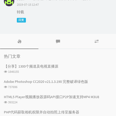
2019-07-15 12:47
转载
回复
热
最
随
门
新
机
文
评
文
章
论
章
热门文章
【分享】1300个频道及电视直播源
浏
1846155
览
次
Adobe Photoshop CC2020 v21.1.3.190 完整破译绿色版
数:
浏
737696
览
次
HTML5 Player视频播放器源码API接口P2P加速支持MP4 M3U8
数:
浏
393224
览
次
PHP代码获取相机权限并自动拍照上传至服务器
数: