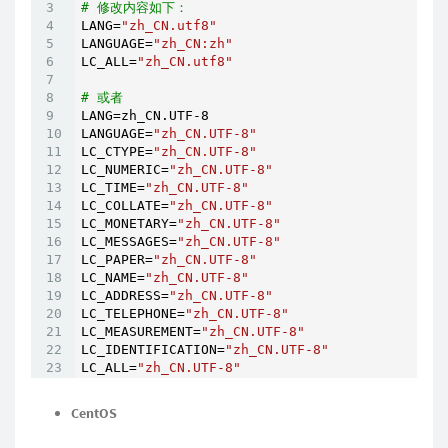
# 修改内容如下：
LANG=
"zh_CN.utf8"
LANGUAGE=
"zh_CN:zh"
LC_ALL=
"zh_CN.utf8"
# 或者
LANG=zh_CN.UTF-
8
LANGUAGE=
"zh_CN.UTF-8"
LC_CTYPE=
"zh_CN.UTF-8"
LC_NUMERIC=
"zh_CN.UTF-8"
LC_TIME=
"zh_CN.UTF-8"
LC_COLLATE=
"zh_CN.UTF-8"
LC_MONETARY=
"zh_CN.UTF-8"
LC_MESSAGES=
"zh_CN.UTF-8"
LC_PAPER=
"zh_CN.UTF-8"
LC_NAME=
"zh_CN.UTF-8"
LC_ADDRESS=
"zh_CN.UTF-8"
LC_TELEPHONE=
"zh_CN.UTF-8"
LC_MEASUREMENT=
"zh_CN.UTF-8"
LC_IDENTIFICATION=
"zh_CN.UTF-8"
LC_ALL=
"zh_CN.UTF-8"
CentOS