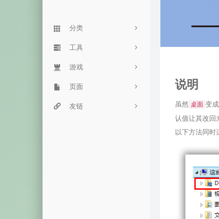
分类
Linux
工具
90
Typecho
游戏
服务监控
24
说明
杂七杂八
页面
网站监控
街头霸王
61
虽然
变成
桌面
主机推荐
豆瓣网
友链
目录程序
飞机大战
5
认值让其改回
音乐视频
留言板
命令搜索
魔性音乐
15
以下方法同时
历史备份
友链页
双栈查询
恐龙快跑
失效内容
心情说
毒鸡汤网
箱子游戏
归档页
一言接口
随机密码