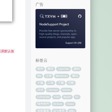
广告
还原默认值
标签云
软件
脚本
Typecho
源码
MV
宝塔
Windows
测试
主题
工具
下载
谷歌
目录
Chrome
Adobe
Telegram
SSH
Apple
BT
绿色软件
Rclone
Linux
系统重装
VPS推荐
DNS