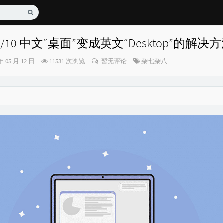
7/8/10 中文“桌面”变成英文“Desktop”的解决
分
年 05 月 12 日
11531 次浏览
暂无评论
杂七杂八
类：