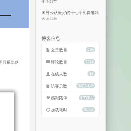
浏
346977
览
次
国外公认最好的十七个免费邮箱
数:
浏
331739
览
次
数:
博客信息
文章数目
189
评论数目
7308
还原系统默
在线人数
16
访客总数
7,973,607
感谢陪伴
7年75天
加载耗时
31 ms