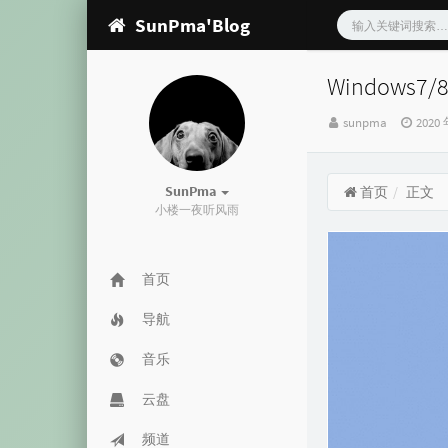
SunPma'Blog
Windows
博
发
sunpma
2020 
主：
布
时
间：
SunPma
首页
正文
小楼一夜听风雨
首页
导航
音乐
云盘
频道