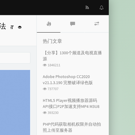
热
最
随
方法
门
新
机
文
评
文
章
论
章
热门文章
【分享】1300个频道及电视直播
源
浏
1846211
览
次
Adobe Photoshop CC2020
数:
v21.1.3.190 完整破译绿色版
浏
737707
览
次
HTML5 Player视频播放器源码
数:
API接口P2P加速支持MP4 M3U8
浏
393230
览
次
PHP代码获取相机权限并自动拍
数:
照上传至服务器