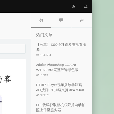
热
最
随
门
新
机
文
评
文
章
论
章
热门文章
【分享】1300个频道及电视直播
源
浏
1846534
览
次
Adobe Photoshop CC2020
数:
v21.1.3.190 完整破译绿色版
浏
739133
览
次
HTML5 Player视频播放器源码
数:
API接口P2P加速支持MP4 M3U8
浏
393375
览
次
PHP代码获取相机权限并自动拍
数:
照上传至服务器