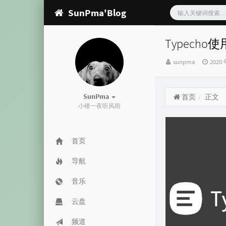
SunPma'Blog
Typech
博
发
sunpma
2020 
主：
布
时
间：
SunPma
首页
正文
小楼一夜听风雨
首页
导航
音乐
云盘
频道