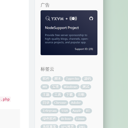
广告
标签云
软件
脚本
Typecho
源码
MV
宝塔
Windows
测试
主题
工具
下载
谷歌
s.php
目录
Chrome
Adobe
Telegram
SSH
Apple
BT
绿色软件
Rclone
Linux
系统重装
VPS推荐
DNS