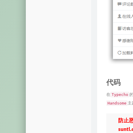
摩斯密码
颜色转换
视频解析
音乐解析
视图展示
域名列表
模拟烟花
代码
系统激活
在
Typecho
主
Handsome
防止恶
suntl