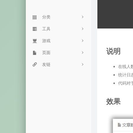
分类
Linux
工具
90
Typecho
游戏
服务监控
24
说明
杂七杂八
页面
网站监控
街头霸王
61
主机推荐
豆瓣网
友链
目录程序
飞机大战
5
在线人
统计日
音乐视频
留言板
命令搜索
魔性音乐
15
代码对
历史备份
友链页
双栈查询
恐龙快跑
效果
失效内容
心情说
毒鸡汤网
箱子游戏
归档页
一言接口
随机密码