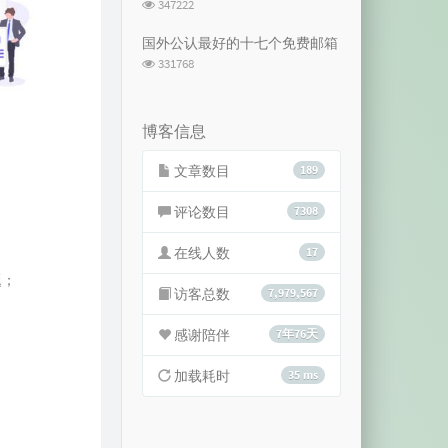
浏
347222
览
次
国外公认最好的十七个免费邮箱
数:
浏
331768
览
次
数:
博客信息
文章数目
189
评论数目
7308
在线人数
17
题；
访客总数
7,979,567
感谢陪伴
7年76天
加载耗时
35 ms