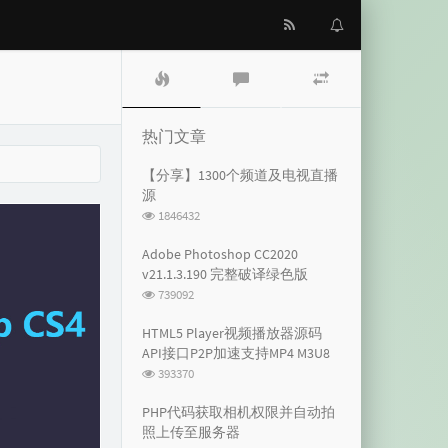
热
最
随
门
新
机
文
评
文
章
论
章
热门文章
【分享】1300个频道及电视直播
源
浏
1846432
览
次
Adobe Photoshop CC2020
数:
v21.1.3.190 完整破译绿色版
浏
739092
览
次
HTML5 Player视频播放器源码
数:
API接口P2P加速支持MP4 M3U8
浏
393370
览
次
PHP代码获取相机权限并自动拍
数:
照上传至服务器