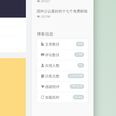
浏
347217
览
次
国外公认最好的十七个免费邮箱
数:
浏
331766
览
次
数:
博客信息
文章数目
189
评论数目
7308
在线人数
17
访客总数
7,979,240
感谢陪伴
7年76天
加载耗时
56 ms