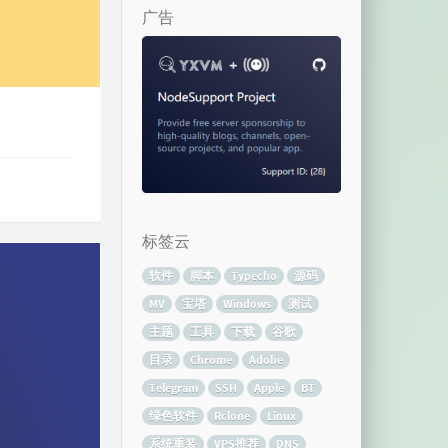
广告
标签云
软件
脚本
Typecho
源码
MV
宝塔
Windows
测试
主题
工具
下载
谷歌
目录
Chrome
Adobe
Telegram
SSH
Apple
BT
绿色软件
Rclone
Linux
系统重装
VPS推荐
DNS