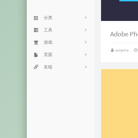
分类
Linux
工具
90
Adobe P
Typecho
游戏
服务监控
24
sunpma
杂七杂八
页面
网站监控
街头霸王
61
主机推荐
豆瓣网
友链
目录程序
飞机大战
5
音乐视频
留言板
命令搜索
魔性音乐
15
历史备份
友链页
双栈查询
恐龙快跑
失效内容
心情说
毒鸡汤网
箱子游戏
归档页
一言接口
随机密码