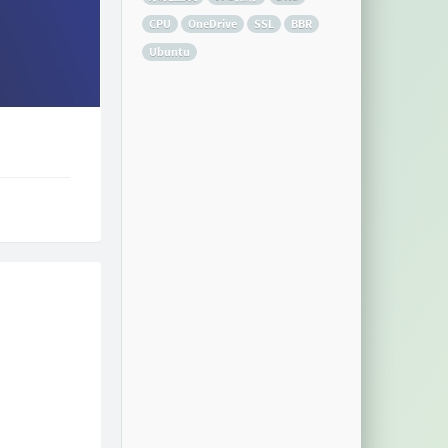
CPU
OneDrive
SSL
BBR
Ubuntu