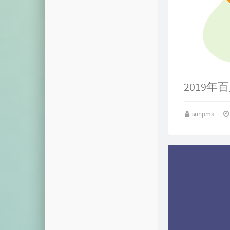
2019
sunpma