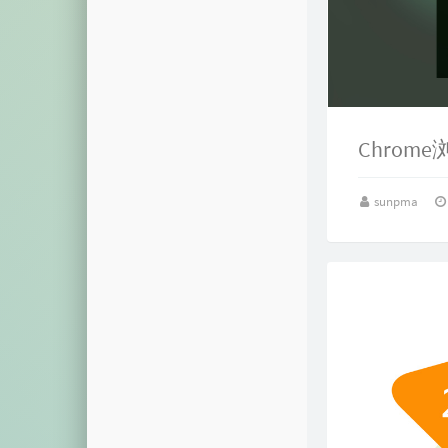
Chro
sunpma