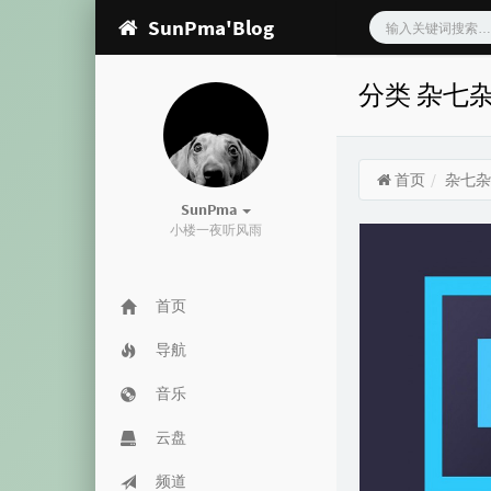
SunPma'Blog
分类 杂七
首页
杂七杂
SunPma
小楼一夜听风雨
首页
导航
音乐
云盘
频道