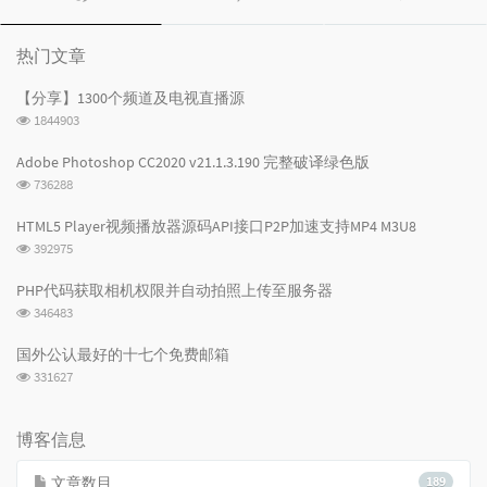
门
新
机
文
评
文
章
论
章
热门文章
【分享】1300个频道及电视直播源
浏
1844903
览
次
Adobe Photoshop CC2020 v21.1.3.190 完整破译绿色版
数:
浏
736288
览
次
HTML5 Player视频播放器源码API接口P2P加速支持MP4 M3U8
数:
浏
392975
览
次
PHP代码获取相机权限并自动拍照上传至服务器
数:
浏
346483
览
次
国外公认最好的十七个免费邮箱
数:
浏
331627
览
次
数:
博客信息
文章数目
189