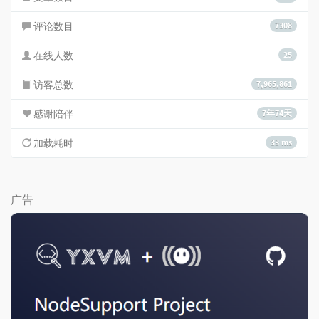
评论数目
7308
在线人数
25
访客总数
7,965,861
感谢陪伴
7年74天
加载耗时
33 ms
广告