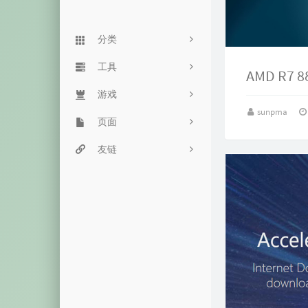
分类
Linux
工具
90
AMD R7 
Typecho
游戏
服务监控
24
sunpma
杂七杂八
页面
网站监控
街头霸王
61
主机推荐
豆瓣网
友链
目录程序
飞机大战
5
音乐视频
留言板
命令搜索
魔性音乐
15
历史备份
友链页
双栈查询
恐龙快跑
失效内容
心情说
毒鸡汤网
箱子游戏
归档页
一言接口
随机密码