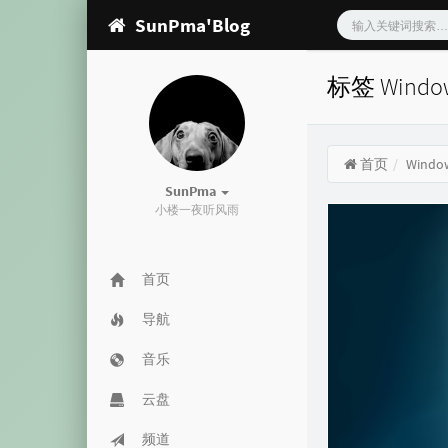
SunPma'Blog
标签 Wind
首页
Windo
SunPma
小楼一夜听风雨
首页
导航
音乐
云盘
频道