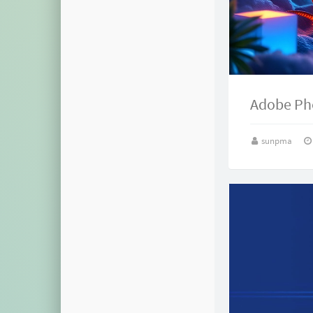
Adobe P
sunpma