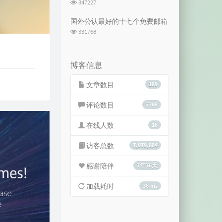
浏
347227
览
次
国外公认最好的十七个免费邮箱
数:
浏
331768
览
次
数:
博客信息
文章数目
189
评论数目
7308
在线人数
18
访客总数
7,979,884
感谢陪伴
7年76天
加载耗时
38 ms