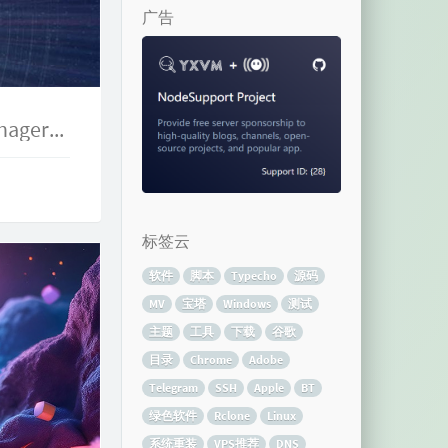
广告
Chrome谷歌浏览器手动安装IDM（Internet Download Manager）扩展插件
标签云
软件
脚本
Typecho
源码
MV
宝塔
Windows
测试
主题
工具
下载
谷歌
目录
Chrome
Adobe
Telegram
SSH
Apple
BT
绿色软件
Rclone
Linux
系统重装
VPS推荐
DNS