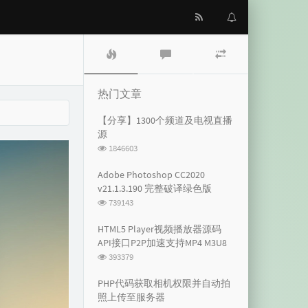
热
最
随
门
新
机
文
评
文
章
论
章
热门文章
【分享】1300个频道及电视直播
源
浏
1846603
览
次
Adobe Photoshop CC2020
数:
v21.1.3.190 完整破译绿色版
浏
739143
览
次
HTML5 Player视频播放器源码
数:
API接口P2P加速支持MP4 M3U8
浏
393379
览
次
PHP代码获取相机权限并自动拍
数:
照上传至服务器