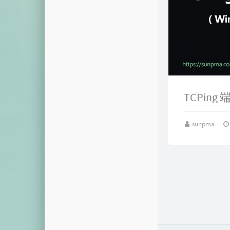
TCPing
sunpma