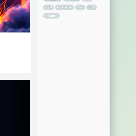
CPU
OneDrive
SSL
BBR
Ubuntu