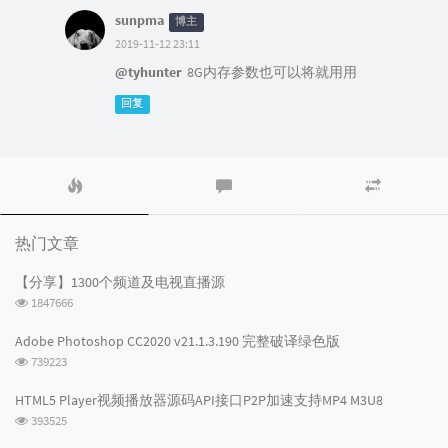
sunpma
博主
2019-11-12 23:11
@tyhunter
8G内存参数也可以将就用用
回复
热
最
随
门
新
机
文
评
文
章
论
章
热门文章
【分享】1300个频道及电视直播源
浏
1847666
览
次
Adobe Photoshop CC2020 v21.1.3.190 完整破译绿色版
数:
浏
739223
览
次
HTML5 Player视频播放器源码API接口P2P加速支持MP4 M3U8
数:
浏
393525
览