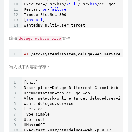
ExecStop=/usr/bin/
kill
 /usr/
bin
/deluged

Restart=
on
-
failure
TimeoutStopSec=
300
[
Install
]

WantedBy=multi-user.target
编辑
文件
deluge-web.service
vi
 /etc/systemd/system/deluge-web.service
写入以下内容后保存：
[Unit]

Description=Deluge Bittorrent Client Web Inter
Documentation=man:deluge-web

After=network-online.target deluged.service

Wants=deluged.service

[Service]

Type=simple

User=root

UMask=007

ExecStart=/usr/bin/deluge-web -p 8112
