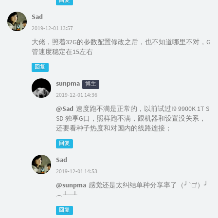
回复
Sad
2019-12-01 13:57
大佬，照着32G的参数配置修改之后，也不知道哪里不对，G
管速度稳定在15左右
回复
sunpma
博主
2019-12-01 14:36
@Sad
速度跑不满是正常的，以前试过I9 9900K 1T S
SD 独享G口，照样跑不满，跟机器和设置没关系，
还要看种子热度和对国内的线路连接；
回复
Sad
2019-12-01 14:53
@sunpma
感觉还是太纠结单种分享率了（╯‵□′）╯
︵┴─┴
回复