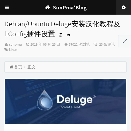
SunPma'Blog
Debian/Ubuntu Deluge安装汉化教程及
ltConfig插件设置
博
发
sunpma
2019 年 06 月 23 日
37022 次浏览
23 条评论
主：
分
布
Linux
类：
时
间：
首页
正文