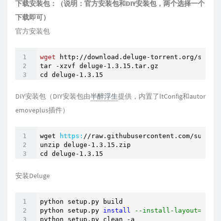
下载安装包：（说明：官方安装包和DIY安装包，两个选择一个
下载即可）
官方安装包
wget
 http://download.deluge-torrent.org/source
tar -xzvf deluge-
1
.
3
.
15
.tar.gz 

cd deluge-
1
.
3
.
15
DIY安装包（DIY安装包由
半醉浮生
提供，内置了ltConfig和autor
emoveplus插件）
wget 
https:
/
/raw.githubusercontent.com/sunpma
unzip deluge-
1.3
.
15
.zip

cd deluge-
1.3
.
15
安装Deluge
python setup.py build

python setup.py 
install
--install-layout=deb
python setup.py clean -a