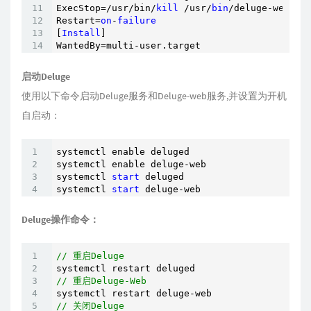
ExecStop=/usr/bin/
kill
 /usr/
bin
/deluge-web

Restart=
on
-
failure
[
Install
]

WantedBy=multi-user.target
启动Deluge
使用以下命令启动Deluge服务和Deluge-web服务,并设置为开机
自启动：
systemctl enable deluged

systemctl enable deluge-web

systemctl 
start
 deluged

systemctl 
start
 deluge-web
Deluge操作命令：
// 重启Deluge
// 重启Deluge-Web
// 关闭Deluge