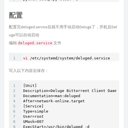
配置
配置完deluged.service后就不用手动启动Deluge了，开机后Del
uge可以自动启动
编辑
文件
deluged.service
vi
 /etc/systemd/system/deluged.service
写入以下内容后保存：
[Unit]

Description=Deluge Bittorrent Client Daemon

Documentation=man:deluged

After=network-online.target

[Service]

Type=simple

User=root

UMask=007

ExecStart=/usr/bin/deluged -d
