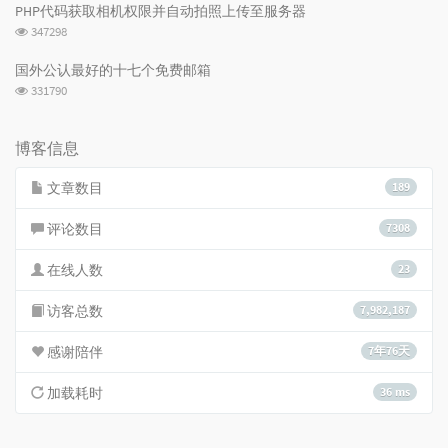
次
PHP代码获取相机权限并自动拍照上传至服务器
数:
浏
347298
览
次
国外公认最好的十七个免费邮箱
数:
浏
331790
览
次
数:
博客信息
文章数目
189
评论数目
7308
在线人数
23
访客总数
7,982,187
感谢陪伴
7年76天
加载耗时
36 ms