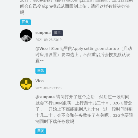
您好，我de在客户端内的Itconfig设置的高性能，然后过段时
间会自己变成pre模式从而限制上传，请问这样有解决办法
吗
回复
sunpma
博主
2021-09-23 23:19
@Vico
ltConfig里的Apply settings on startup（启动
时应用设置）要勾选上，不然重启后会恢复默认设
置~~
回复
Vico
2021-09-23 23:23
@sunpma
请问打开了这个之后，然后过一段时间
就会下行100M跑满，上行跑十几二十M，32G G管盒
子，一开始上下都能跑到八九十M，过一段时间降到
十几二十，会不会和任务数多了有关呢，32G也要限
制同时下载任务数吗
回复