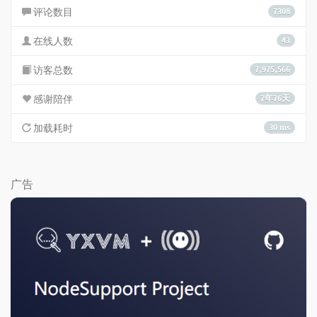
评论数目
7308
在线人数
43
访客总数
7,975,566
感谢陪伴
7年76天
加载耗时
30 ms
广告