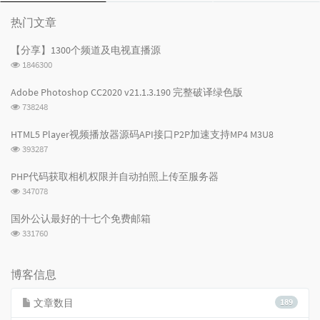
文
评
文
章
论
章
热门文章
【分享】1300个频道及电视直播源
浏
1846300
览
次
Adobe Photoshop CC2020 v21.1.3.190 完整破译绿色版
数:
浏
738248
览
次
HTML5 Player视频播放器源码API接口P2P加速支持MP4 M3U8
数:
浏
393287
览
次
PHP代码获取相机权限并自动拍照上传至服务器
数:
浏
347078
览
次
国外公认最好的十七个免费邮箱
数:
浏
331760
览
次
数:
博客信息
文章数目
189