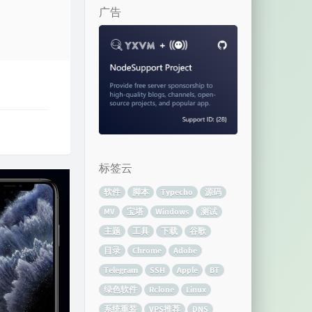
广告
标签云
软件
脚本
Typecho
源码
MV
宝塔
Windows
测试
主题
工具
下载
谷歌
目录
Chrome
Adobe
Telegram
SSH
Apple
BT
绿色软件
Rclone
Linux
系统重装
VPS推荐
DNS