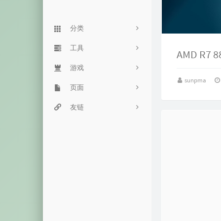
分类
Linux
工具
90
AMD R7 
Typecho
游戏
服务监控
24
sunpma
杂七杂八
页面
网站监控
街头霸王
61
主机推荐
豆瓣网
友链
目录程序
飞机大战
5
音乐视频
留言板
命令搜索
魔性音乐
15
历史备份
友链页
双栈查询
恐龙快跑
失效内容
心情说
毒鸡汤网
箱子游戏
归档页
一言接口
随机密码