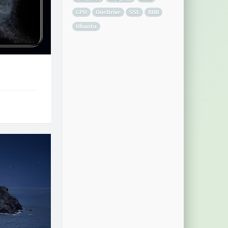
CPU
OneDrive
SSL
BBR
Ubuntu