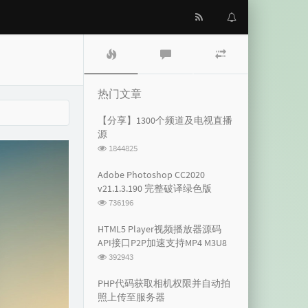
热
最
随
门
新
机
文
评
文
章
论
章
热门文章
【分享】1300个频道及电视直播
源
浏
1844825
览
次
Adobe Photoshop CC2020
数:
v21.1.3.190 完整破译绿色版
浏
736196
览
次
HTML5 Player视频播放器源码
数:
API接口P2P加速支持MP4 M3U8
浏
392943
览
次
PHP代码获取相机权限并自动拍
数:
照上传至服务器