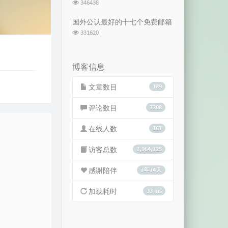
浏
346438
览
次
国外公认最好的十七个免费邮箱
数:
浏
331620
览
次
数:
博客信息
文章数目
189
评论数目
7308
在线人数
167
访客总数
7,964,725
感谢陪伴
7年74天
加载耗时
33 ms