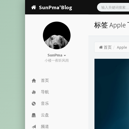
SunPma'Blog
标签 Appl
首页
Apple
SunPma
小楼一夜听风雨
首页
导航
音乐
云盘
频道