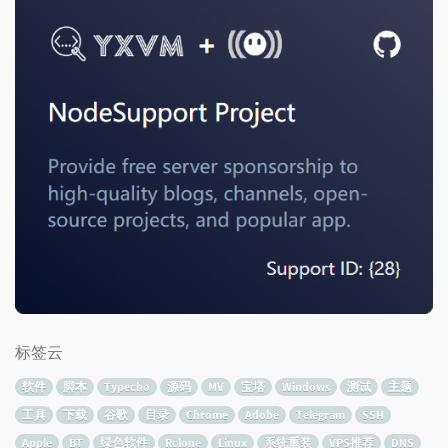
标签云
软件
脚本
Typecho
源码
MV
宝塔
Windows
测试
主题
工具
下载
谷歌
目录
Chrome
Adobe
Telegram
SSH
Apple
BT
绿色软件
Rclone
Linux
系统重装
VPS推荐
DNS