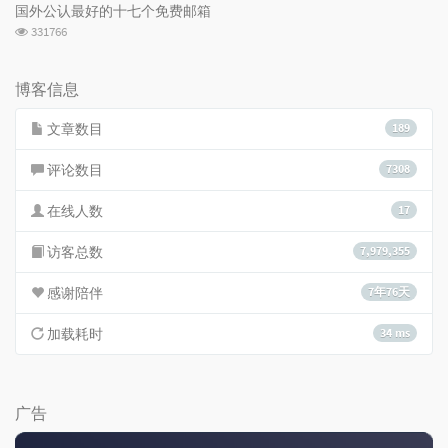
次
国外公认最好的十七个免费邮箱
数:
浏
331766
览
次
数:
博客信息
文章数目
189
评论数目
7308
在线人数
17
访客总数
7,979,355
感谢陪伴
7年76天
加载耗时
34 ms
广告