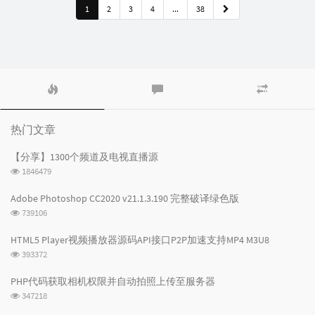
1
2
3
4
...
38
热
最
随
门
新
机
文
评
文
章
论
章
热门文章
【分享】1300个频道及电视直播源
浏
1846479
览
次
Adobe Photoshop CC2020 v21.1.3.190 完整破译绿色版
数:
浏
739106
览
次
HTML5 Player视频播放器源码API接口P2P加速支持MP4 M3U8
数:
浏
393372
览
次
PHP代码获取相机权限并自动拍照上传至服务器
数:
浏
347218
览