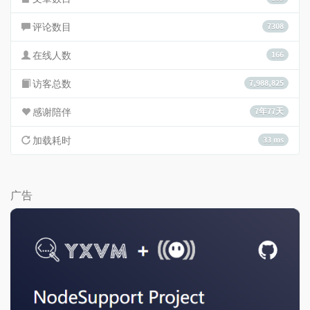
评论数目
7308
在线人数
166
访客总数
7,988,825
感谢陪伴
7年77天
加载耗时
33 ms
广告