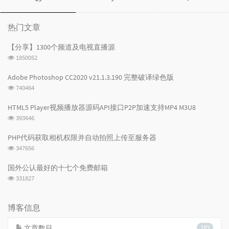
门
新
机
文
评
文
章
论
章
热门文章
【分享】1300个频道及电视直播源
浏
1850052
览
次
Adobe Photoshop CC2020 v21.1.3.190 完整破译绿色版
数:
浏
740464
览
次
HTML5 Player视频播放器源码API接口P2P加速支持MP4 M3U8
数:
浏
393646
览
次
PHP代码获取相机权限并自动拍照上传至服务器
数:
浏
347656
览
次
国外公认最好的十七个免费邮箱
数:
浏
331827
览
次
数:
博客信息
文章数目
189