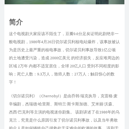
简介
这个电视剧大家应该不陌生了，豆瓣9.6分足矣证明此剧绝非一
般电视剧，1986年4月26日切尔诺贝利核电站爆炸，该事故被认
为是历史上最严重的核电事故，切尔诺贝利事故导致1亿公顷
的土地遭受污染，造成 2000亿美元 的经济损失，反应堆周边的
区域 2万年 内都不适宜居住，全球 20亿人口 受到不同程度的影
响；死亡人数：9.3万人，致癌人数：27万人；触目惊心的数
字！
《切尔诺贝利》（Chernobyl）是由乔韩·瑞克执导，克雷格·麦
辛编剧，杰瑞德·哈里斯、斯特兰·斯卡斯加德、艾米丽·沃森、
杰西·巴克利等主演的电视迷你剧集。 该剧讲述了在1986年的乌
克兰，究竟是什么原因引发了切尔诺贝利事故，以及当年勇敢
的众人是如何牺牲自己拯救处于灾难中的欧洲的故事。 该剧于