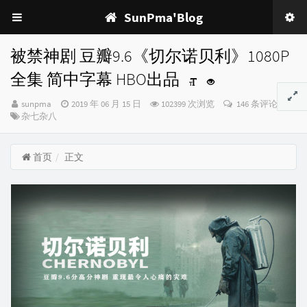
SunPma'Blog
被禁神剧 豆瓣9.6《切尔诺贝利》1080P
全集 简中字幕 HBO出品
博
发
sunpma
2019 年 06 月 15 日
102399 次浏览
146 条评论
主：
分
布
杂七杂八
类：
时
间：
首页
正文