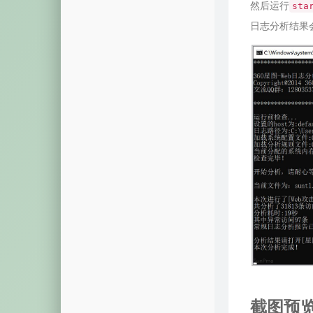
然后运行
摩斯密码
sta
日志分析结果
颜色转换
视频解析
音乐解析
视图展示
域名列表
模拟烟花
系统激活
截图预