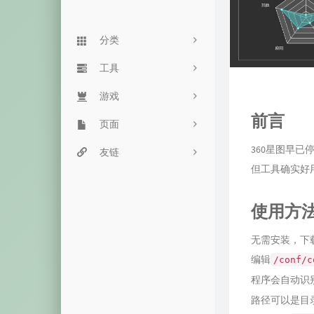
分类
Linux
工具
90
Typecho
游戏
服务监控
24
前言
杂七杂八
页面
网站监控
街头霸王
61
360星图早
主机推荐
豆瓣网
友链
目录程序
飞机大战
5
但工具确实好
音乐视频
留言板
命令搜索
魔性音乐
15
使用方
历史备份
友链页
双栈查询
恐龙快跑
失效内容
心情说
毒鸡汤网
箱子游戏
无需安装，下
编辑
/conf/c
归档页
一言接口
程序会自动识
随机密码
路径可以是目