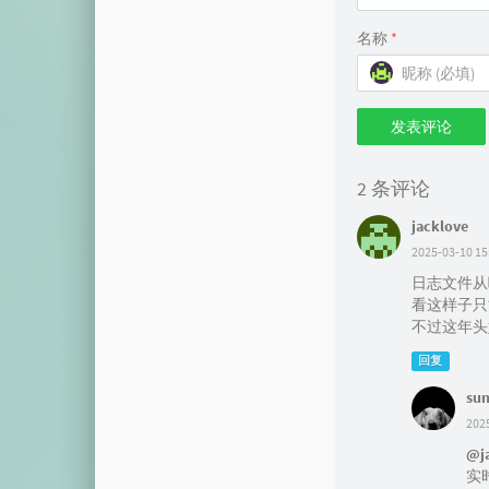
名称
*
发表评论
2 条评论
jacklove
2025-03-10 15
日志文件从
看这样子只
不过这年头好
回复
su
202
@j
实时