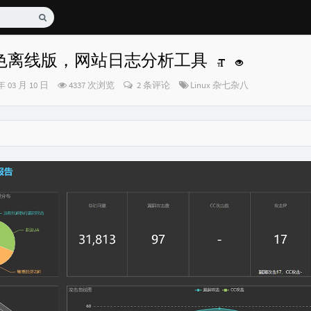
绿色离线版，网站日志分析工具
分
年 03 月 10 日
4337 次浏览
2 条评论
Linux
杂七杂八
类：