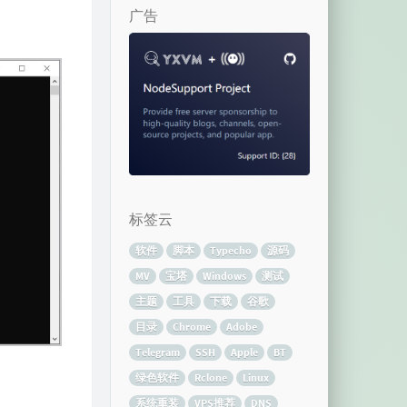
广告
标签云
软件
脚本
Typecho
源码
MV
宝塔
Windows
测试
主题
工具
下载
谷歌
目录
Chrome
Adobe
Telegram
SSH
Apple
BT
绿色软件
Rclone
Linux
系统重装
VPS推荐
DNS