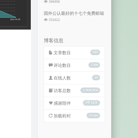
浏
346456
览
次
国外公认最好的十七个免费邮箱
数:
浏
331622
览
次
数:
博客信息
文章数目
189
评论数目
7308
在线人数
20
访客总数
7,964,950
感谢陪伴
7年74天
加载耗时
33 ms