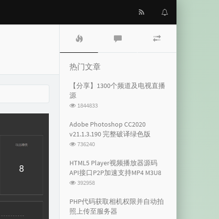
热
最
随
门
新
机
文
评
文
章
论
章
热门文章
【分享】1300个频道及电视直播
源
浏
1844833
览
次
Adobe Photoshop CC2020
数:
v21.1.3.190 完整破译绿色版
浏
736240
览
次
HTML5 Player视频播放器源码
数:
API接口P2P加速支持MP4 M3U8
浏
392958
览
次
PHP代码获取相机权限并自动拍
数:
照上传至服务器