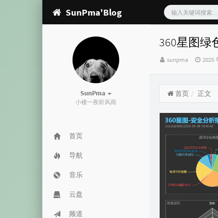
SunPma'Blog
360星图
博
发
sunpma
2025 
主：
布
时
间：
SunPma
首页
正文
小楼一夜听风雨
首页
导航
音乐
云盘
频道