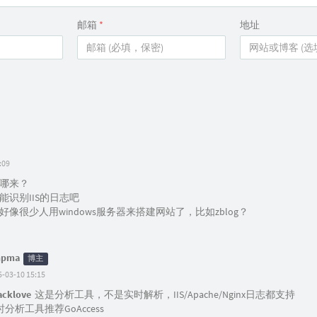
邮箱
*
地址
:09
哪来？
能识别IIS的日志吧
像很少人用windows服务器来搭建网站了，比如zblog？
npma
博主
5-03-10 15:15
acklove
这是分析工具，不是实时解析，IIS/Apache/Nginx日志都支持
分析工具推荐GoAccess