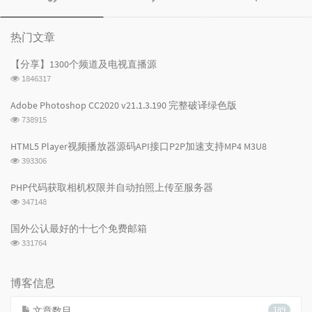
门
新
机
文
评
文
章
论
章
热门文章
【分享】1300个频道及电视直播源
浏
1846317
览
次
Adobe Photoshop CC2020 v21.1.3.190 完整破译绿色版
数:
浏
738915
览
次
HTML5 Player视频播放器源码API接口P2P加速支持MP4 M3U8
数:
浏
393306
览
次
PHP代码获取相机权限并自动拍照上传至服务器
数:
浏
347148
览
次
国外公认最好的十七个免费邮箱
数:
浏
331764
览
次
数:
博客信息
文章数目
189