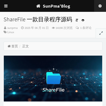
SunPma'Blog
ShareFile 一款目录程序源码
博
发
sunpma
2025 年 06 月 01 日
14198 次浏览
1 条评论
主：
分
布
Linux
类：
时
间：
首页
正文