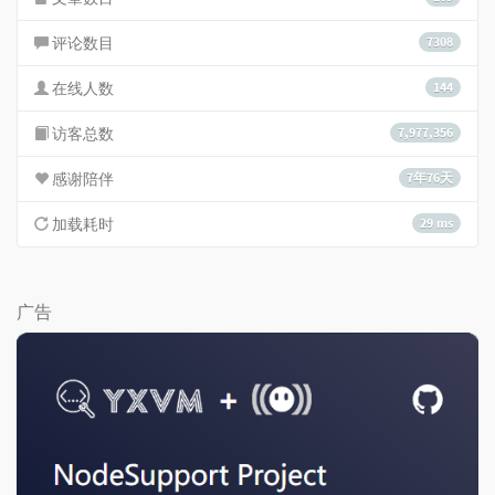
评论数目
7308
在线人数
144
访客总数
7,977,356
感谢陪伴
7年76天
加载耗时
29 ms
广告