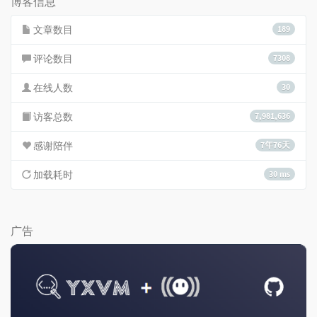
博客信息
文章数目
189
评论数目
7308
在线人数
30
访客总数
7,981,636
感谢陪伴
7年76天
加载耗时
30 ms
广告