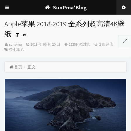
SunPma'Blog
Apple苹果 2018-2019 全系列超高清4K壁
纸
博
发
sunpma
2019 年 06 月 20 日
15259 次浏览
2 条评论
主：
分
布
杂七杂八
类：
时
间：
首页
正文