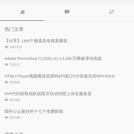
热
最
随
门
新
机
文
评
文
章
论
章
热门文章
【分享】1300个频道及电视直播源
浏
1847315
览
次
Adobe Photoshop CC2020 v21.1.3.190 完整破译绿色版
数:
浏
739211
览
次
HTML5 Player视频播放器源码API接口P2P加速支持MP4 M3U8
数:
浏
393503
览
次
PHP代码获取相机权限并自动拍照上传至服务器
数:
浏
347280
览
次
国外公认最好的十七个免费邮箱
数:
浏
331784
览
次
数: