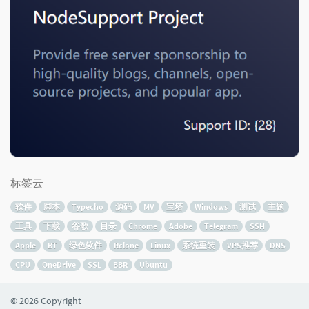
标签云
软件
脚本
Typecho
源码
MV
宝塔
Windows
测试
主题
工具
下载
谷歌
目录
Chrome
Adobe
Telegram
SSH
Apple
BT
绿色软件
Rclone
Linux
系统重装
VPS推荐
DNS
CPU
OneDrive
SSL
BBR
Ubuntu
© 2026 Copyright