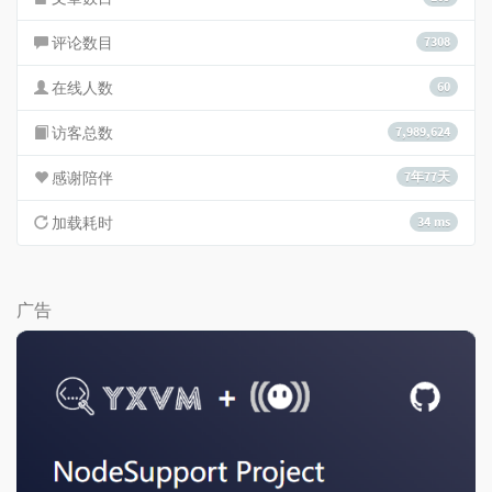
评论数目
7308
在线人数
60
访客总数
7,989,624
感谢陪伴
7年77天
加载耗时
34 ms
广告