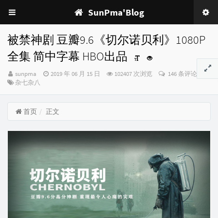
SunPma'Blog
被禁神剧 豆瓣9.6《切尔诺贝利》1080P
全集 简中字幕 HBO出品
博
发
sunpma
2019 年 06 月 15 日
102407 次浏览
146 条评论
主：
分
布
杂七杂八
类：
时
间：
首页
正文