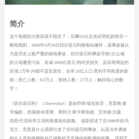
简介
这个电视剧大家应该不陌生了，豆瓣9.6分足矣证明此剧绝非一
般电视剧，1986年4月26日切尔诺贝利核电站爆炸，该事故被认
为是历史上最严重的核电事故，切尔诺贝利事故导致1亿公顷
的土地遭受污染，造成 2000亿美元 的经济损失，反应堆周边的
区域 2万年 内都不适宜居住，全球 20亿人口 受到不同程度的影
响；死亡人数：9.3万人，致癌人数：27万人；触目惊心的数
字！
《切尔诺贝利》（Chernobyl）是由乔韩·瑞克执导，克雷格·麦
辛编剧，杰瑞德·哈里斯、斯特兰·斯卡斯加德、艾米丽·沃森、
杰西·巴克利等主演的电视迷你剧集。 该剧讲述了在1986年的乌
克兰，究竟是什么原因引发了切尔诺贝利事故，以及当年勇敢
的众人是如何牺牲自己拯救处于灾难中的欧洲的故事。 该剧于