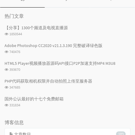
门
新
机
文
评
文
章
论
章
热门文章
【分享】1300个频道及电视直播源
浏
1850544
览
次
Adobe Photoshop CC2020 v21.1.3.190 完整破译绿色版
数:
浏
740476
览
次
HTML5 Player视频播放器源码API接口P2P加速支持MP4 M3U8
数:
浏
393670
览
次
PHP代码获取相机权限并自动拍照上传至服务器
数:
浏
347685
览
次
国外公认最好的十七个免费邮箱
数:
浏
331834
览
次
数:
博客信息
文章数目
189