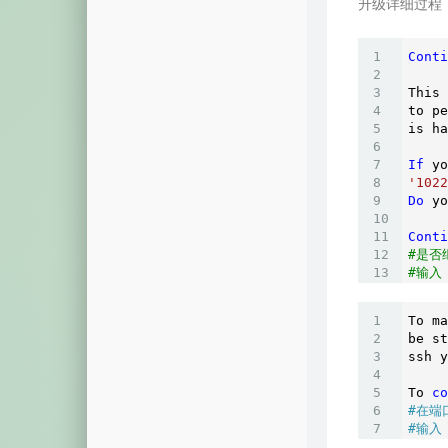
升级详细过程
Conti
This 
to pe
is ha
If
 yo
'1022
Do
 yo
Conti
#是否
#输入
To ma
be st
ssh y
To 
co
#在端
#输入