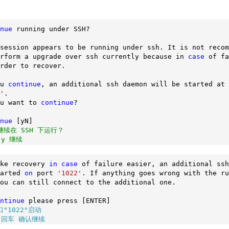
nue
 running under SSH? 

session appears to be running under ssh. It is not recom
rform a upgrade over ssh currently because in 
case
 of fa
rder to recover. 

u 
continue
'
u want to 
continue
? 

nue
继续在 SSH 下运行？
 y 继续
ke recovery 
in
case
 of failure easier, an additional ssh
arted 
on
 port 
'1022'
. If anything goes wrong with the ru
ou can still connect to the additional one. 

ntinue
口"1022"启动
 回车 确认继续