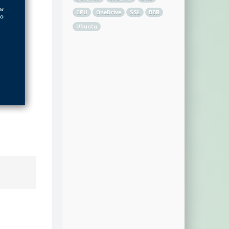
CPU
OneDrive
SSL
BBR
Ubuntu