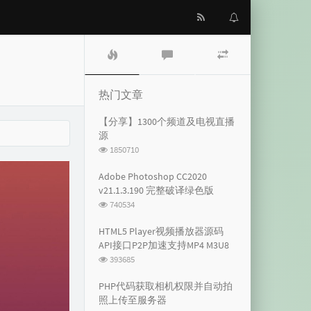
热
最
随
门
新
机
文
评
文
章
论
章
热门文章
【分享】1300个频道及电视直播
源
浏
1850710
览
次
Adobe Photoshop CC2020
数:
v21.1.3.190 完整破译绿色版
浏
740534
览
次
HTML5 Player视频播放器源码
数:
API接口P2P加速支持MP4 M3U8
浏
393685
览
次
PHP代码获取相机权限并自动拍
数:
照上传至服务器