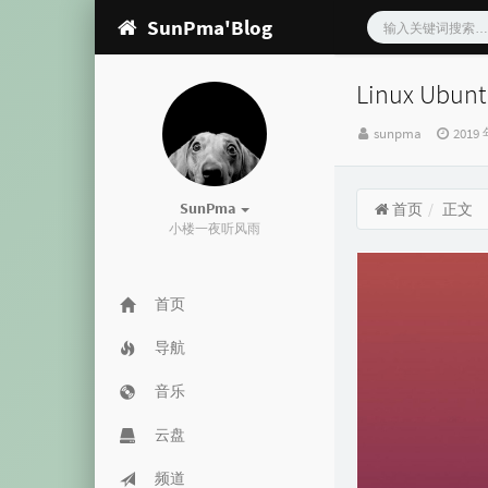
SunPma'Blog
Linux Ubu
博
发
sunpma
2019 
主：
布
时
间：
SunPma
首页
正文
小楼一夜听风雨
首页
导航
音乐
云盘
频道