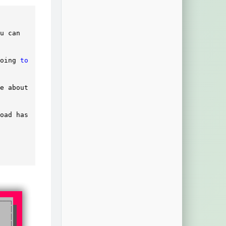
u can 

oing 
to
oad has 
