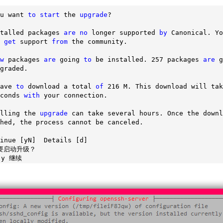
u want 
to
start
 the 
upgrade
? 

talled packages 
are
no
 longer supported 
by
 Canonical. Yo
 
get
 support 
from
 the community. 

w
 packages 
are
 going 
to
 be installed. 
257
 packages 
are
 g
graded. 

ave 
to
 download a total 
of
216
conds 
with
 your connection. 

lling the 
upgrade
 can take several hours. Once the downl
hed, the process cannot be canceled. 

inue [yN]  Details [d]

要启动升级？

 y 继续