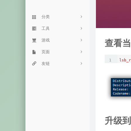
分类
Linux
工具
90
查看当
Typecho
游戏
服务监控
24
杂七杂八
页面
网站监控
街头霸王
61
lsb_r
主机推荐
豆瓣网
友链
目录程序
飞机大战
5
音乐视频
留言板
命令搜索
魔性音乐
15
历史备份
友链页
双栈查询
恐龙快跑
失效内容
心情说
毒鸡汤网
箱子游戏
归档页
一言接口
升级到 U
随机密码