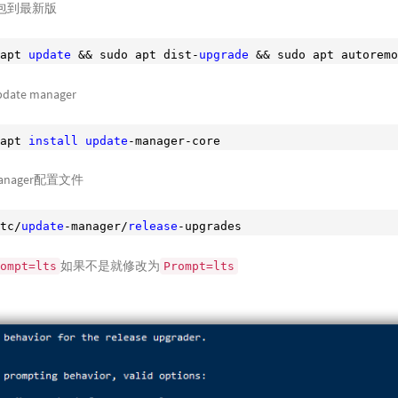
包到最新版
apt 
update
 && sudo apt dist-
upgrade
 && sudo apt autoremo
date manager
apt 
install
update
-manager-core
manager配置文件
tc/
update
-manager/
release
-upgrades
如果不是就修改为
ompt=lts
Prompt=lts