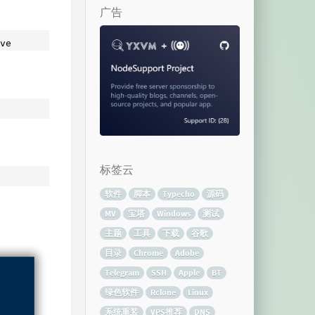
广告
ve
标签云
软件
脚本
Typecho
源码
MV
宝塔
Windows
测试
主题
工具
下载
谷歌
目录
Chrome
Adobe
Telegram
SSH
Apple
BT
绿色软件
Rclone
Linux
系统重装
VPS推荐
DNS