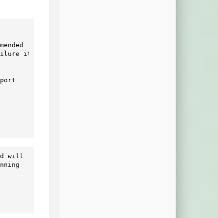
mended 

ilure it 

d will 

nning 
