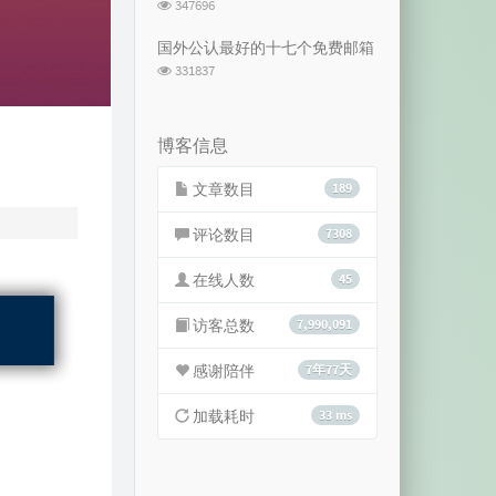
浏
347696
览
次
国外公认最好的十七个免费邮箱
数:
浏
331837
览
次
数:
博客信息
文章数目
189
评论数目
7308
在线人数
45
访客总数
7,990,091
感谢陪伴
7年77天
加载耗时
33 ms