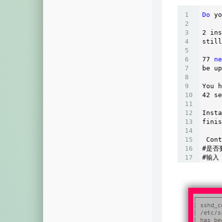
Do
 yo
2
 ins
still
77
ne
be up
You h
42
 se
Insta
finis
 Cont
#是否
#输入